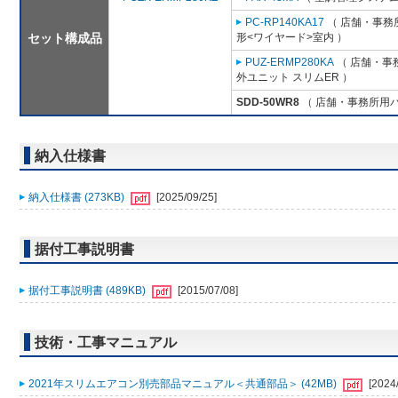
PC-RP140KA17
（ 店舗・事務所
セット構成品
形<ワイヤード>室内 ）
PUZ-ERMP280KA
（ 店舗・事務
外ユニット スリムER ）
SDD-50WR8
（ 店舗・事務所用パッ
納入仕様書
納入仕様書 (273KB)
[2025/09/25]
据付工事説明書
据付工事説明書 (489KB)
[2015/07/08]
技術・工事マニュアル
2021年スリムエアコン別売部品マニュアル＜共通部品＞ (42MB)
[2024