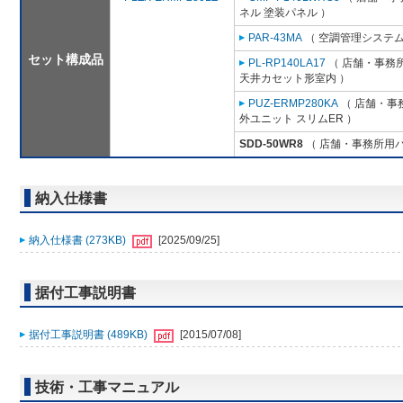
ネル 塗装パネル ）
PAR-43MA
（ 空調管理システム
セット構成品
PL-RP140LA17
（ 店舗・事務所用
天井カセット形室内 ）
PUZ-ERMP280KA
（ 店舗・事務
外ユニット スリムER ）
SDD-50WR8
（ 店舗・事務所用パッ
納入仕様書
納入仕様書 (273KB)
[2025/09/25]
据付工事説明書
据付工事説明書 (489KB)
[2015/07/08]
技術・工事マニュアル