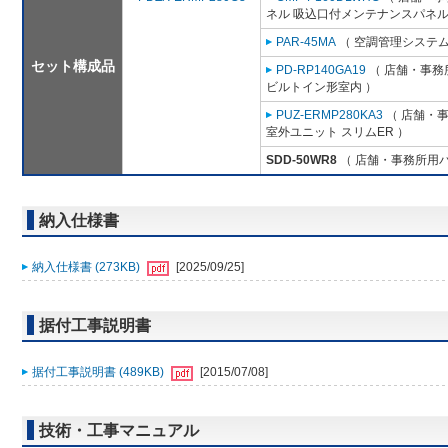
ネル 吸込口付メンテナンスパネル
PAR-45MA
（ 空調管理システム
セット構成品
PD-RP140GA19
（ 店舗・事務所
ビルトイン形室内 ）
PUZ-ERMP280KA3
（ 店舗・事務
室外ユニット スリムER ）
SDD-50WR8
（ 店舗・事務所用パッ
納入仕様書
納入仕様書 (273KB)
[2025/09/25]
据付工事説明書
据付工事説明書 (489KB)
[2015/07/08]
技術・工事マニュアル