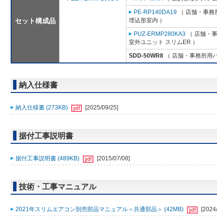
PE-RP140DA19
（ 店舗・事務所
セット構成品
埋込形室内 ）
PUZ-ERMP280KA3
（ 店舗・事務
室外ユニット スリムER ）
SDD-50WR8
（ 店舗・事務所用パッ
納入仕様書
納入仕様書 (273KB)
[2025/09/25]
据付工事説明書
据付工事説明書 (489KB)
[2015/07/08]
技術・工事マニュアル
2021年スリムエアコン別売部品マニュアル＜共通部品＞ (42MB)
[2024