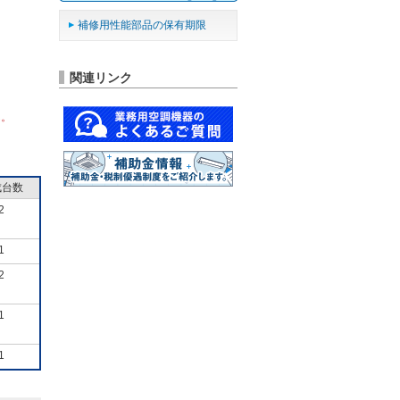
補修用性能部品の保有期限
関連リンク
ん。
成台数
2
1
2
1
1