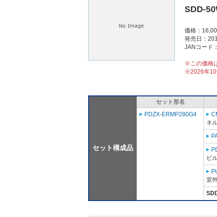
SDD-5
価格：16,0
発売日：201
JANコード：4
※この価格
※2026年
セット形名
PDZX-ERMP280G4
C
ネ
P
セット構成品
P
ビ
P
室外
SD