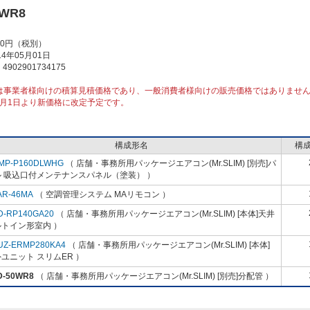
0WR8
00円（税別）
4年05月01日
902901734175
は事業者様向けの積算見積価格であり、一般消費者様向けの販売価格ではありませ
10月1日より新価格に改定予定です。
構成形名
構
MP-P160DLWHG
（ 店舗・事務所用パッケージエアコン(Mr.SLIM) [別売]パ
ル 吸込口付メンテナンスパネル（塗装） ）
AR-46MA
（ 空調管理システム MAリモコン ）
D-RP140GA20
（ 店舗・事務所用パッケージエアコン(Mr.SLIM) [本体]天井
ルトイン形室内 ）
UZ-ERMP280KA4
（ 店舗・事務所用パッケージエアコン(Mr.SLIM) [本体]
ユニット スリムER ）
D-50WR8
（ 店舗・事務所用パッケージエアコン(Mr.SLIM) [別売]分配管 ）