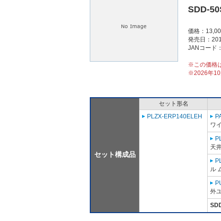
SDD-50
価格：13,0
発売日：201
JANコード：4
※この価格
※2026年
セット形名
PLZX-ERP140ELEH
P
ワ
P
天
セット構成品
P
ル 
P
外ユ
SD