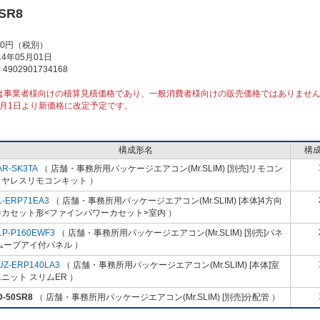
SR8
00円（税別）
4年05月01日
902901734168
は事業者様向けの積算見積価格であり、一般消費者様向けの販売価格ではありませ
10月1日より新価格に改定予定です。
構成形名
構
AR-SK3TA
（ 店舗・事務所用パッケージエアコン(Mr.SLIM) [別売]リモコン
イヤレスリモコンキット ）
L-ERP71EA3
（ 店舗・事務所用パッケージエアコン(Mr.SLIM) [本体]4方向
井カセット形<ファインパワーカセット>室内 ）
LP-P160EWF3
（ 店舗・事務所用パッケージエアコン(Mr.SLIM) [別売]パネ
ムーブアイ付パネル ）
UZ-ERP140LA3
（ 店舗・事務所用パッケージエアコン(Mr.SLIM) [本体]室
ニット スリムER ）
D-50SR8
（ 店舗・事務所用パッケージエアコン(Mr.SLIM) [別売]分配管 ）