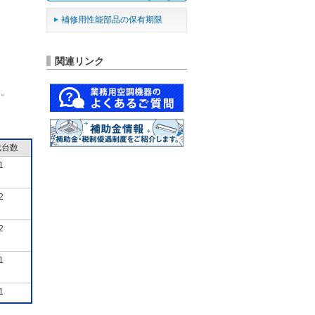
補修用性能部品の保有期限
関連リンク
ん。
成台数
1
2
2
1
1