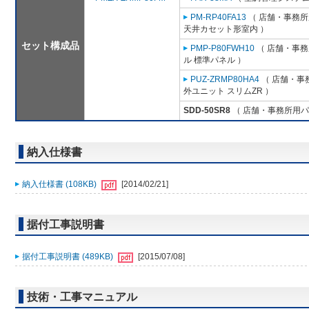
PM-RP40FA13
（ 店舗・事務所用
天井カセット形室内 ）
セット構成品
PMP-P80FWH10
（ 店舗・事務所
ル 標準パネル ）
PUZ-ZRMP80HA4
（ 店舗・事務
外ユニット スリムZR ）
SDD-50SR8
（ 店舗・事務所用パッケ
納入仕様書
納入仕様書 (108KB)
[2014/02/21]
据付工事説明書
据付工事説明書 (489KB)
[2015/07/08]
技術・工事マニュアル