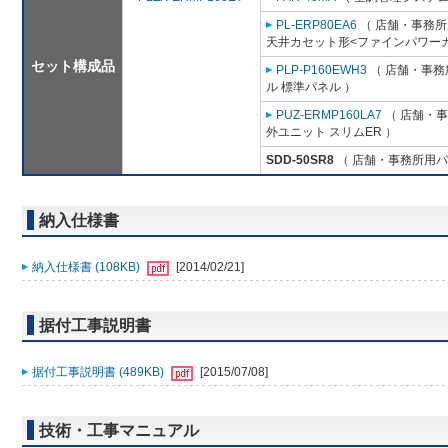
PL-ERP80EA6
（ 店舗・事務所用
天井カセット形<ファインパワーカ
セット構成品
PLP-P160EWH3
（ 店舗・事務所
ル 標準パネル ）
PUZ-ERMP160LA7
（ 店舗・事務
外ユニット スリムER ）
SDD-50SR8
（ 店舗・事務所用パッケ
納入仕様書
納入仕様書 (108KB)
[2014/02/21]
据付工事説明書
据付工事説明書 (489KB)
[2015/07/08]
技術・工事マニュアル