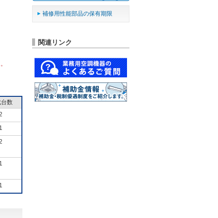
補修用性能部品の保有期限
関連リンク
ん。
成台数
2
1
2
1
1