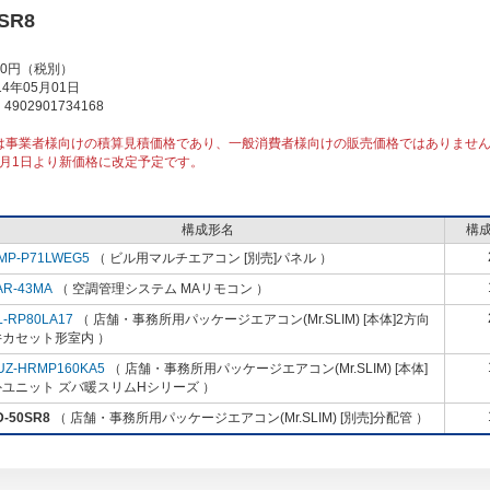
SR8
00円（税別）
4年05月01日
902901734168
は事業者様向けの積算見積価格であり、一般消費者様向けの販売価格ではありませ
10月1日より新価格に改定予定です。
構成形名
構
MP-P71LWEG5
（ ビル用マルチエアコン [別売]パネル ）
AR-43MA
（ 空調管理システム MAリモコン ）
L-RP80LA17
（ 店舗・事務所用パッケージエアコン(Mr.SLIM) [本体]2方向
井カセット形室内 ）
UZ-HRMP160KA5
（ 店舗・事務所用パッケージエアコン(Mr.SLIM) [本体]
ユニット ズバ暖スリムHシリーズ ）
D-50SR8
（ 店舗・事務所用パッケージエアコン(Mr.SLIM) [別売]分配管 ）