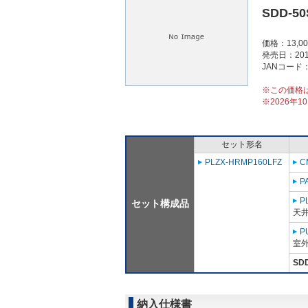
SDD-50
価格：13,0
発売日：201
JANコード：4
※この価格
※2026年
セット形名
PLZX-HRMP160LFZ
C
P
P
セット構成品
天
P
室外
SD
納入仕様書