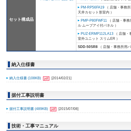
PM-RP56FA19
（ 店舗・事務所用
天井カセット形室内 ）
セット構成品
PMP-P80FWF11
（ 店舗・事務所
ル ムーブアイ付パネル ）
PUZ-ERMP112LA13
（ 店舗・事
室外ユニット スリムER ）
SDD-50SR8
（ 店舗・事務所用パッケ
納入仕様書
納入仕様書 (108KB)
[2014/02/21]
据付工事説明書
据付工事説明書 (489KB)
[2015/07/08]
技術・工事マニュアル