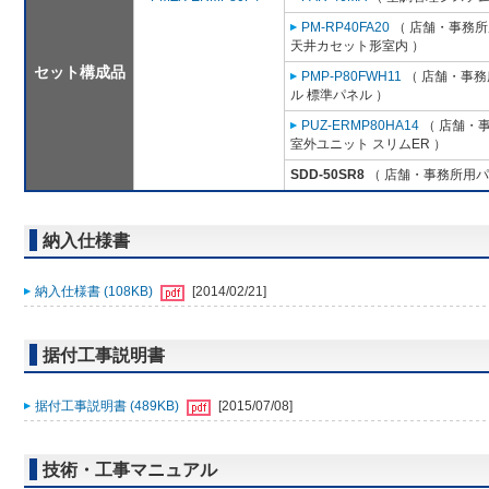
PM-RP40FA20
（ 店舗・事務所用
天井カセット形室内 ）
セット構成品
PMP-P80FWH11
（ 店舗・事務所
ル 標準パネル ）
PUZ-ERMP80HA14
（ 店舗・事
室外ユニット スリムER ）
SDD-50SR8
（ 店舗・事務所用パッケ
納入仕様書
納入仕様書 (108KB)
[2014/02/21]
据付工事説明書
据付工事説明書 (489KB)
[2015/07/08]
技術・工事マニュアル