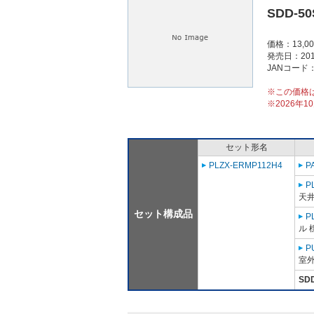
SDD-50
価格：13,0
発売日：201
JANコード：4
※この価格
※2026年
セット形名
PLZX-ERMP112H4
P
P
天井
セット構成品
P
ル 
P
室外
SD