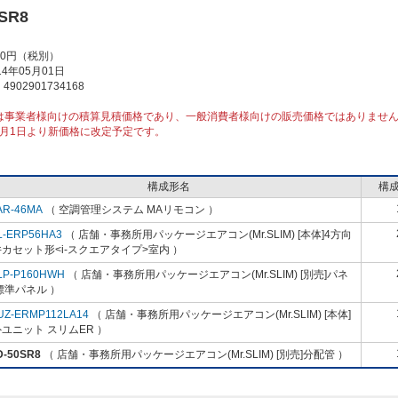
SR8
00円（税別）
4年05月01日
902901734168
は事業者様向けの積算見積価格であり、一般消費者様向けの販売価格ではありませ
10月1日より新価格に改定予定です。
構成形名
構
AR-46MA
（ 空調管理システム MAリモコン ）
L-ERP56HA3
（ 店舗・事務所用パッケージエアコン(Mr.SLIM) [本体]4方向
カセット形<i-スクエアタイプ>室内 ）
LP-P160HWH
（ 店舗・事務所用パッケージエアコン(Mr.SLIM) [別売]パネ
標準パネル ）
UZ-ERMP112LA14
（ 店舗・事務所用パッケージエアコン(Mr.SLIM) [本体]
ユニット スリムER ）
D-50SR8
（ 店舗・事務所用パッケージエアコン(Mr.SLIM) [別売]分配管 ）