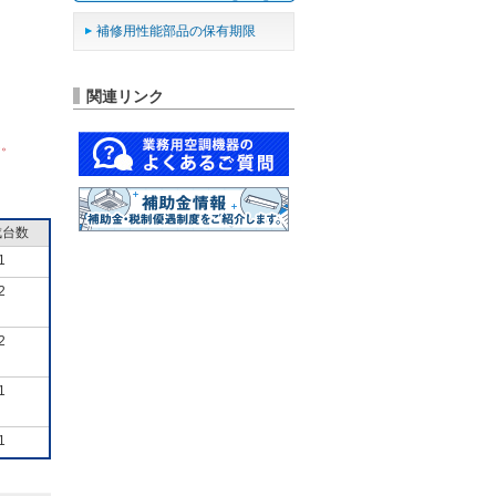
補修用性能部品の保有期限
関連リンク
ん。
成台数
1
2
2
1
1