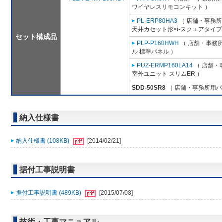
ワイヤレスリモコンキット ）
PL-ERP80HA3
（ 店舗・事務所用
天井カセット形<i-スクエアタイプ
セット構成品
PLP-P160HWH
（ 店舗・事務所用
ル 標準パネル ）
PUZ-ERMP160LA14
（ 店舗・事
室外ユニット スリムER ）
SDD-50SR8
（ 店舗・事務所用パッケ
納入仕様書
納入仕様書 (108KB)
[2014/02/21]
据付工事説明書
据付工事説明書 (489KB)
[2015/07/08]
技術・工事マニュアル