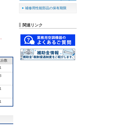
補修用性能部品の保有期限
関連リンク
ん。
成台数
1
3
1
1