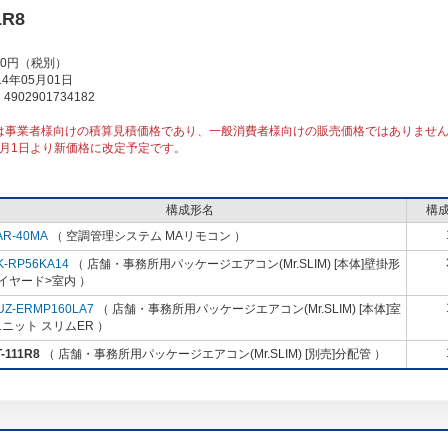
1R8
00円（税別）
4年05月01日
902901734182
は事業者様向けの積算見積価格であり、一般消費者様向けの販売価格ではありませ
10月1日より新価格に改定予定です。
構成形名
構
AR-40MA
（ 空調管理システム MAリモコン ）
K-RP56KA14
（ 店舗・事務所用パッケージエアコン(Mr.SLIM) [本体]壁掛形
イヤード>室内 ）
UZ-ERMP160LA7
（ 店舗・事務所用パッケージエアコン(Mr.SLIM) [本体]室
ニット スリムER ）
-111R8
（ 店舗・事務所用パッケージエアコン(Mr.SLIM) [別売]分配管 ）