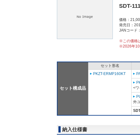
SDT-11
価格：21,0
発売日：201
JANコード：4
※この価格
※2026年
セット形名
PKZT-ERMP160KT
P
P
セット構成品
<ワ
P
外ユ
SDT
納入仕様書