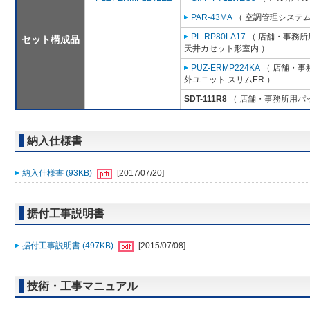
PAR-43MA
（ 空調管理システム
PL-RP80LA17
（ 店舗・事務所用
セット構成品
天井カセット形室内 ）
PUZ-ERMP224KA
（ 店舗・事務
外ユニット スリムER ）
SDT-111R8
（ 店舗・事務所用パッケ
納入仕様書
納入仕様書 (93KB)
[2017/07/20]
据付工事説明書
据付工事説明書 (497KB)
[2015/07/08]
技術・工事マニュアル