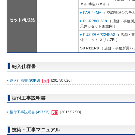
ネル 塗装パネル ）
PAR-44MA
（ 空調管理システム
セット構成品
PL-RP80LA18
（ 店舗・事務所用
天井カセット形室内 ）
PUZ-ZRMP224KA2
（ 店舗・事務
外ユニット スリムZR ）
SDT-111R8
（ 店舗・事務所用パッケ
納入仕様書
納入仕様書 (93KB)
[2017/07/20]
据付工事説明書
据付工事説明書 (497KB)
[2015/07/08]
技術・工事マニュアル