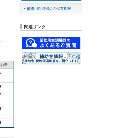
補修用性能部品の保有期限
関連リンク
ん。
成台数
3
1
3
1
1