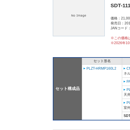
SDT-11
価格：21,0
発売日：201
JANコード：4
※この価格
※2026年
セット形名
PLZT-HRMP160L2
C
ネル
P
セット構成品
P
天
P
室外
SDT