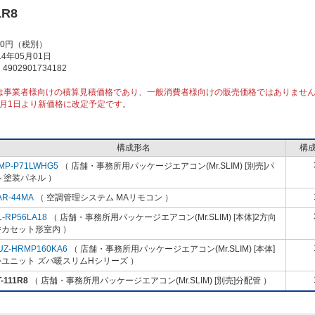
1R8
00円（税別）
4年05月01日
902901734182
は事業者様向けの積算見積価格であり、一般消費者様向けの販売価格ではありませ
10月1日より新価格に改定予定です。
構成形名
構
MP-P71LWHG5
（ 店舗・事務所用パッケージエアコン(Mr.SLIM) [別売]パ
 塗装パネル ）
AR-44MA
（ 空調管理システム MAリモコン ）
L-RP56LA18
（ 店舗・事務所用パッケージエアコン(Mr.SLIM) [本体]2方向
井カセット形室内 ）
UZ-HRMP160KA6
（ 店舗・事務所用パッケージエアコン(Mr.SLIM) [本体]
ユニット ズバ暖スリムHシリーズ ）
-111R8
（ 店舗・事務所用パッケージエアコン(Mr.SLIM) [別売]分配管 ）