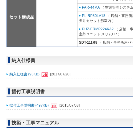
PAR-44MA
（ 空調管理システム
PL-RP80LA18
（ 店舗・事務所用
セット構成品
天井カセット形室内 ）
PUZ-ERMP224KA2
（ 店舗・事務
室外ユニット スリムER ）
SDT-111R8
（ 店舗・事務所用パッケ
納入仕様書
納入仕様書 (93KB)
[2017/07/20]
据付工事説明書
据付工事説明書 (497KB)
[2015/07/08]
技術・工事マニュアル