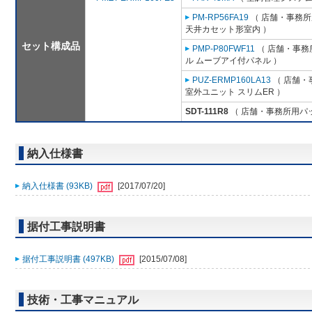
PM-RP56FA19
（ 店舗・事務所用
天井カセット形室内 ）
セット構成品
PMP-P80FWF11
（ 店舗・事務所
ル ムーブアイ付パネル ）
PUZ-ERMP160LA13
（ 店舗・事
室外ユニット スリムER ）
SDT-111R8
（ 店舗・事務所用パッケ
納入仕様書
納入仕様書 (93KB)
[2017/07/20]
据付工事説明書
据付工事説明書 (497KB)
[2015/07/08]
技術・工事マニュアル