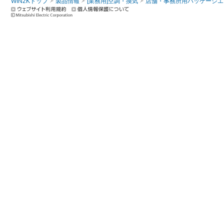
WIN2Kトップ
製品情報
[業務用]空調・換気
店舗・事務所用パッケージエアコン