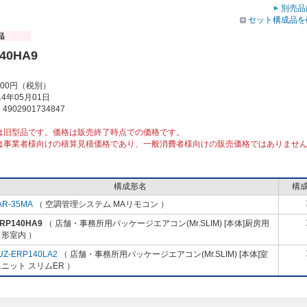
別売品
セット構成品を
40HA9
000円（税別）
4年05月01日
902901734847
は旧型品です。価格は販売終了時点での価格です。
は事業者様向けの積算見積価格であり、一般消費者様向けの販売価格ではありませ
構成形名
構
AR-35MA
（ 空調管理システム MAリモコン ）
-RP140HA9
（ 店舗・事務所用パッケージエアコン(Mr.SLIM) [本体]厨房用
形室内 ）
UZ-ERP140LA2
（ 店舗・事務所用パッケージエアコン(Mr.SLIM) [本体]室
ニット スリムER ）