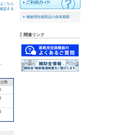
はこちら
確認する
補修用性能部品の保有期限
関連リンク
ん。
成台数
1
1
1