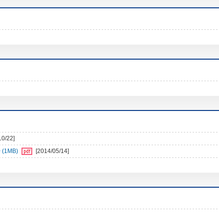
10/22]
1MB)
[2014/05/14]