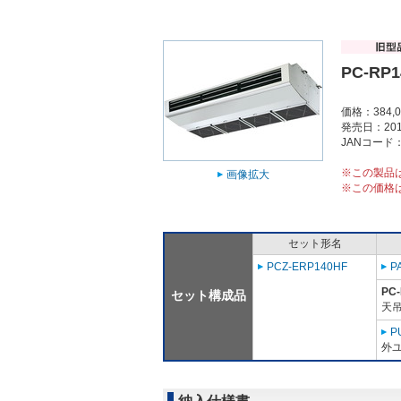
PC-RP1
価格：384,
発売日：201
JANコード：4
※この製品
画像拡大
※この価格
セット形名
PCZ-ERP140HF
P
PC
セット構成品
天吊
P
外ユ