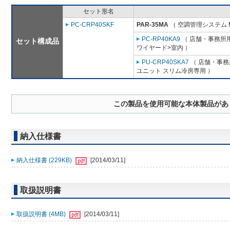
セット形名
PC-CRP40SKF
PAR-35MA
（ 空調管理システム 
PC-RP40KA9
（ 店舗・事務所用パ
セット構成品
ワイヤード>室内 ）
PU-CRP40SKA7
（ 店舗・事務所
ユニット スリム冷房専用 ）
この製品を使用可能な本体製品があ
納入仕様書
納入仕様書 (229KB)
[2014/03/11]
取扱説明書
取扱説明書 (4MB)
[2014/03/11]