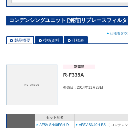
コンデンシングユニット [別売]リプレースフィルタ R
仕様表ダウン
製品概要
技術資料
仕様表
R-F335A
発売日：2014年11月28日
セット形名
AFSV-SN40FGH-D-
AFSV-SN40H-BS
（ コンデンシ