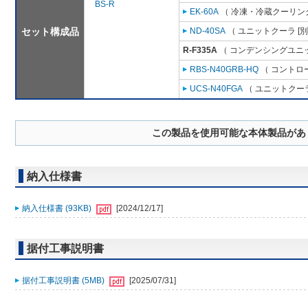
BS-R
EK-60A
（ 冷凍・冷蔵クーリング
セット構成品
ND-40SA
（ ユニットクーラ [
R-F335A
（ コンデンシングユニッ
RBS-N40GRB-HQ
（ コントロ
UCS-N40FGA
（ ユニットクーラ
この製品を使用可能な本体製品があ
納入仕様書
納入仕様書 (93KB)
[2024/12/17]
据付工事説明書
据付工事説明書 (5MB)
[2025/07/31]