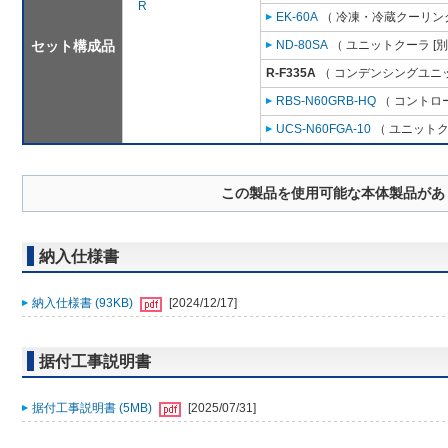
R
EK-60A
（ 冷凍・冷蔵クーリング
セット構成品
ND-80SA
（ ユニットクーラ [
R-F335A
（ コンデンシングユニッ
RBS-N60GRB-HQ
（ コントロ
UCS-N60FGA-10
（ ユニットク
この製品を使用可能な本体製品があ
納入仕様書
納入仕様書 (93KB)
[2024/12/17]
据付工事説明書
据付工事説明書 (5MB)
[2025/07/31]