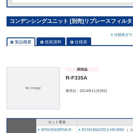
コンデンシングユニット [別売]リプレースフィルタ R
仕様表ダウン
製品概要
技術資料
仕様表
R-F335A
発売日：2014年11月28日
セット形名
AFSV-EN28FGA-D-
ECOV-EN225C1-HG-BSG
（ 