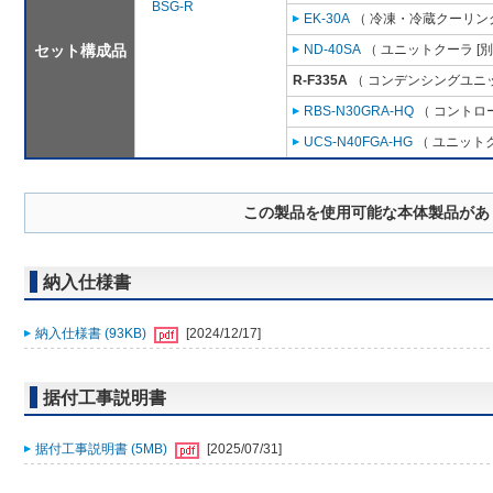
BSG-R
EK-30A
（ 冷凍・冷蔵クーリング
セット構成品
ND-40SA
（ ユニットクーラ [
R-F335A
（ コンデンシングユニッ
RBS-N30GRA-HQ
（ コントロ
UCS-N40FGA-HG
（ ユニットク
この製品を使用可能な本体製品があ
納入仕様書
納入仕様書 (93KB)
[2024/12/17]
据付工事説明書
据付工事説明書 (5MB)
[2025/07/31]