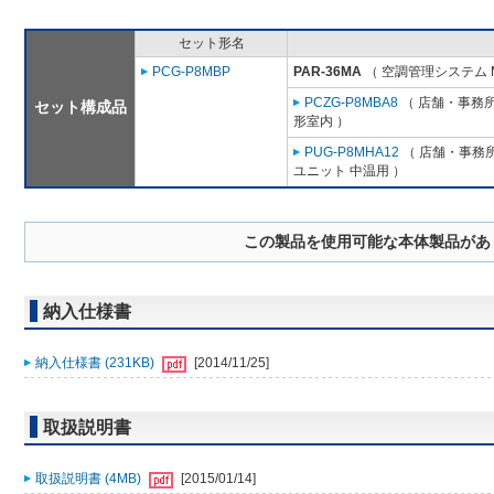
セット形名
PCG-P8MBP
PAR-36MA
（ 空調管理システム 
PCZG-P8MBA8
（ 店舗・事務所用
セット構成品
形室内 ）
PUG-P8MHA12
（ 店舗・事務所用
ユニット 中温用 ）
この製品を使用可能な本体製品があ
納入仕様書
納入仕様書 (231KB)
[2014/11/25]
取扱説明書
取扱説明書 (4MB)
[2015/01/14]