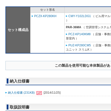
セット形名
PCZX-KP280KH
CMY-Y102LDG1
（ ビル用マル
）
PAR-36MA
（ 空調管理システム 
セット構成品
PCZ-KP140KM8
（ 店舗・事務所
形室内 ）
PUZ-KP280CM5
（ 店舗・事務所
ユニット スリムK ）
この製品を使用可能な本体製品があ
納入仕様書
納入仕様書 (231KB)
[2014/11/25]
取扱説明書