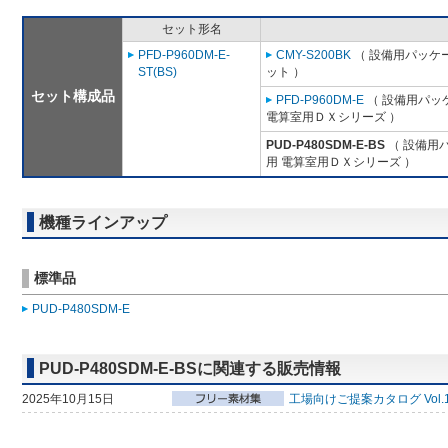
セット形名
PFD-P960DM-E-
CMY-S200BK
（ 設備用パッケー
ST(BS)
ット ）
セット構成品
PFD-P960DM-E
（ 設備用パッ
電算室用ＤＸシリーズ ）
PUD-P480SDM-E-BS
（ 設備用
用 電算室用ＤＸシリーズ ）
機種ラインアップ
標準品
PUD-P480SDM-E
PUD-P480SDM-E-BSに関連する販売情報
2025年10月15日
工場向けご提案カタログ Vol.