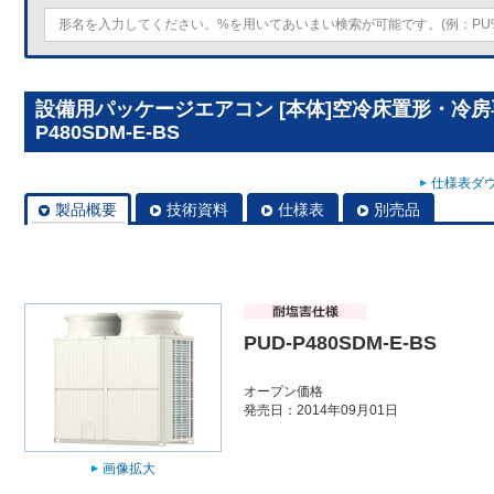
設備用パッケージエアコン [本体]空冷床置形・冷房専
P480SDM-E-BS
仕様表ダウ
製品概要
技術資料
仕様表
別売品
PUD-P480SDM-E-BS
オープン価格
発売日：2014年09月01日
画像拡大