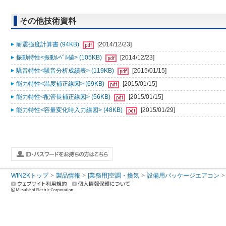
その他技術資料
耐震強度計算書 (94KB)
[2014/12/23]
振動特性<振動ﾚﾍﾞﾙ値> (105KB)
[2014/12/23]
騒音特性<騒音分析成績表> (119KB)
[2015/01/15]
能力特性<温度補正線図> (69KB)
[2015/01/15]
能力特性<配管長補正線図> (56KB)
[2015/01/15]
能力特性<容量変化時入力線図> (48KB)
[2015/01/29]
WIN2Kトップ
製品情報
[業務用]空調・換気
設備用パッケージエアコン