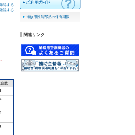
確認する
確認する
補修用性能部品の保有期限
関連リンク
ん。
成台数
1
4
4
1