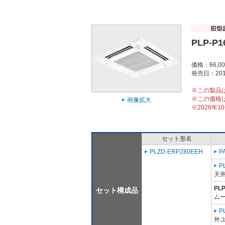
PLP-P1
価格：66,0
発売日：201
※この製品
※この価格
画像拡大
※2026年
セット形名
PLZD-ERP280EEH
P
P
天
PL
セット構成品
ム
P
外ユ