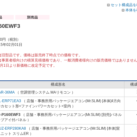
セット構成品を
本体を
60EWF3
00円（税別）
5年02月01日
は旧型品です。価格は販売終了時点での価格です。
は事業者様向けの積算見積価格であり、一般消費者様向けの販売価格ではありませ
10月1日より新価格に改定予定です。
構成形名
構
AR-36MA
（ 空調管理システム MAリモコン ）
L-ERP71EA3
（ 店舗・事務所用パッケージエアコン(Mr.SLIM) [本体]4方向
井カセット形<ファインパワーカセット>室内 ）
P-P160EWF3
（ 店舗・事務所用パッケージエアコン(Mr.SLIM) [別売]パネル
ーブアイ付パネル ）
UZ-ERP280KA8
（ 店舗・事務所用パッケージエアコン(Mr.SLIM) [本体]室
ニット スリムER ）