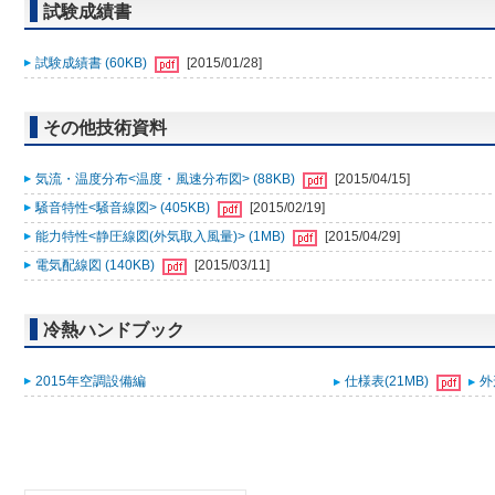
試験成績書
試験成績書 (60KB)
[2015/01/28]
その他技術資料
気流・温度分布<温度・風速分布図> (88KB)
[2015/04/15]
騒音特性<騒音線図> (405KB)
[2015/02/19]
能力特性<静圧線図(外気取入風量)> (1MB)
[2015/04/29]
電気配線図 (140KB)
[2015/03/11]
冷熱ハンドブック
2015年空調設備編
仕様表(21MB)
外