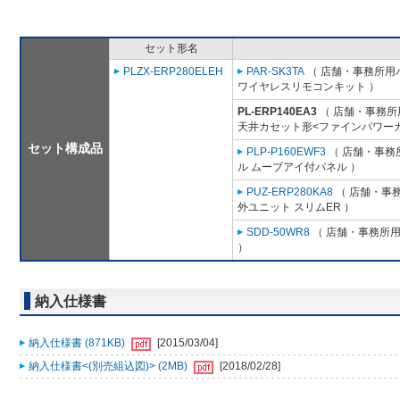
セット形名
PLZX-ERP280ELEH
PAR-SK3TA
（ 店舗・事務所用パッ
ワイヤレスリモコンキット ）
PL-ERP140EA3
（ 店舗・事務所用
天井カセット形<ファインパワーカ
セット構成品
PLP-P160EWF3
（ 店舗・事務所
ル ムーブアイ付パネル ）
PUZ-ERP280KA8
（ 店舗・事務所
外ユニット スリムER ）
SDD-50WR8
（ 店舗・事務所用パ
）
納入仕様書
納入仕様書 (871KB)
[2015/03/04]
納入仕様書<(別売組込図)> (2MB)
[2018/02/28]