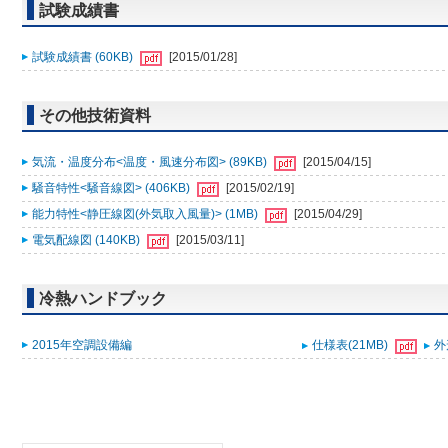
試験成績書
試験成績書 (60KB)
[2015/01/28]
その他技術資料
気流・温度分布<温度・風速分布図> (89KB)
[2015/04/15]
騒音特性<騒音線図> (406KB)
[2015/02/19]
能力特性<静圧線図(外気取入風量)> (1MB)
[2015/04/29]
電気配線図 (140KB)
[2015/03/11]
冷熱ハンドブック
2015年空調設備編
仕様表(21MB)
外