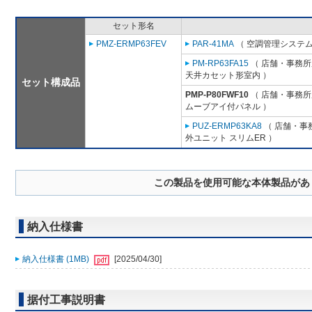
セット形名
PMZ-ERMP63FEV
PAR-41MA
（ 空調管理システム
PM-RP63FA15
（ 店舗・事務所用
天井カセット形室内 ）
セット構成品
PMP-P80FWF10
（ 店舗・事務所用
ムーブアイ付パネル ）
PUZ-ERMP63KA8
（ 店舗・事務
外ユニット スリムER ）
この製品を使用可能な本体製品があ
納入仕様書
納入仕様書 (1MB)
[2025/04/30]
据付工事説明書