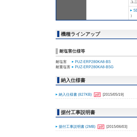
ユニ
S
）
機種ラインアップ
耐塩害仕様等
耐塩害
PUZ-ERP280KA8-BS
耐重塩害
PUZ-ERP280KA8-BSG
納入仕様書
納入仕様書 (827KB)
[2015/05/19]
据付工事説明書
据付工事説明書 (2MB)
[2015/06/03]