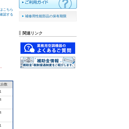
はこちら
確認する
補修用性能部品の保有期限
関連リンク
ん。
成台数
1
4
4
1