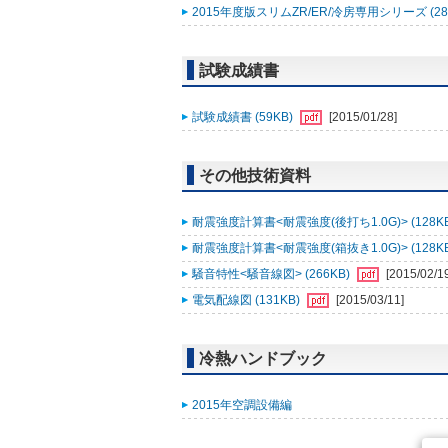
2015年度版スリムZR/ER/冷房専用シリーズ (28
試験成績書
試験成績書 (59KB)
[2015/01/28]
その他技術資料
耐震強度計算書<耐震強度(後打ち1.0G)> (128K
耐震強度計算書<耐震強度(箱抜き1.0G)> (128K
騒音特性<騒音線図> (266KB)
[2015/02/1
電気配線図 (131KB)
[2015/03/11]
冷熱ハンドブック
2015年空調設備編