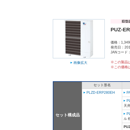
PUZ-ER
価格：1,34
発売日：201
JANコード：4
※この製品
画像拡大
※この価格
セット形名
PLZD-ERP280EH
P
P
天
P
セット構成品
ル 
PU