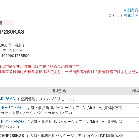
別売品
セット構成品を
P280KA8
9,000円（税別）
5年02月01日
902901755590
は旧型品です。価格は販売終了時点での価格です。
は事業者様向けの積算見積価格であり、一般消費者様向けの販売価格ではありませ
構成形名
構
AR-36MA
（ 空調管理システム MAリモコン ）
L-ERP71EA3
（ 店舗・事務所用パッケージエアコン(Mr.SLIM) [本体]4方向
井カセット形<ファインパワーカセット>室内 ）
LP-P160EWH3
（ 店舗・事務所用パッケージエアコン(Mr.SLIM) [別売]パネ
標準パネル ）
Z-ERP280KA8
（ 店舗・事務所用パッケージエアコン(Mr.SLIM) [本体]室外