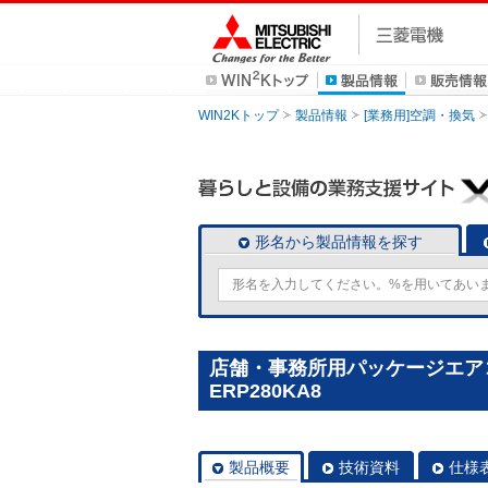
WIN2Kトップ
製品情報
[業務用]空調・換気
形名から製品情報を探す
店舗・事務所用パッケージエアコン(M
ERP280KA8
製品概要
技術資料
仕様