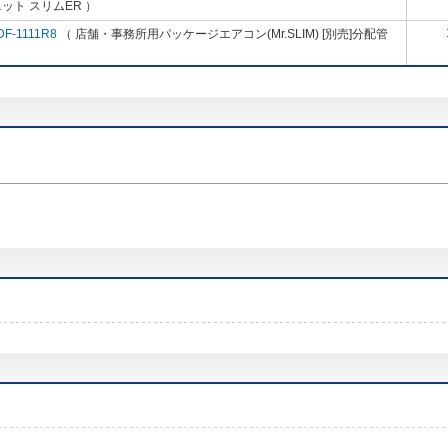
ット スリムER ）
DF-1111R8
（ 店舗・事務所用パッケージエアコン(Mr.SLIM) [別売]分配管