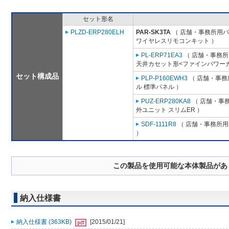
セット形名
PLZD-ERP280ELH
PAR-SK3TA
（ 店舗・事務所用パッ
ワイヤレスリモコンキット ）
PL-ERP71EA3
（ 店舗・事務所用
天井カセット形<ファインパワーカ
セット構成品
PLP-P160EWH3
（ 店舗・事務所
ル 標準パネル ）
PUZ-ERP280KA8
（ 店舗・事務所
外ユニット スリムER ）
SDF-1111R8
（ 店舗・事務所用パ
）
この製品を使用可能な本体製品があ
納入仕様書
納入仕様書 (363KB)
[2015/01/21]