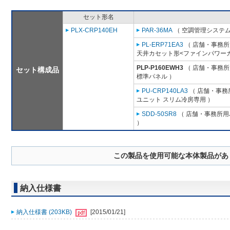
セット形名
PLX-CRP140EH
PAR-36MA
（ 空調管理システム
PL-ERP71EA3
（ 店舗・事務所用
天井カセット形<ファインパワーカ
PLP-P160EWH3
（ 店舗・事務所用
セット構成品
標準パネル ）
PU-CRP140LA3
（ 店舗・事務所
ユニット スリム冷房専用 ）
SDD-50SR8
（ 店舗・事務所用パ
）
この製品を使用可能な本体製品があ
納入仕様書
納入仕様書 (203KB)
[2015/01/21]