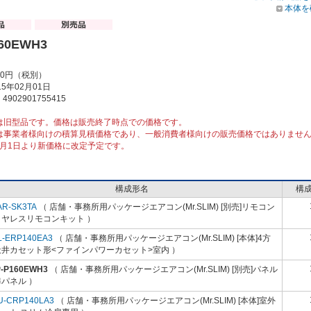
本体を
160EWH3
00円（税別）
5年02月01日
902901755415
は旧型品です。価格は販売終了時点での価格です。
は事業者様向けの積算見積価格であり、一般消費者様向けの販売価格ではありませ
10月1日より新価格に改定予定です。
構成形名
構
AR-SK3TA
（ 店舗・事務所用パッケージエアコン(Mr.SLIM) [別売]リモコン
イヤレスリモコンキット ）
L-ERP140EA3
（ 店舗・事務所用パッケージエアコン(Mr.SLIM) [本体]4方
天井カセット形<ファインパワーカセット>室内 ）
P-P160EWH3
（ 店舗・事務所用パッケージエアコン(Mr.SLIM) [別売]パネル
パネル ）
U-CRP140LA3
（ 店舗・事務所用パッケージエアコン(Mr.SLIM) [本体]室外