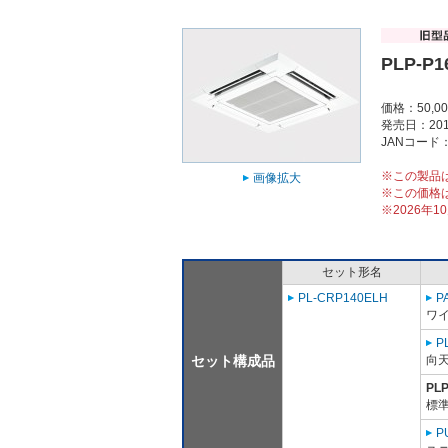
PLP-P
価格：50,0
発売日：201
JANコード：4
※この製品
画像拡大
※この価格
※2026年
セット形名
PL-CRP140ELH
P
ワ
P
セット構成品
向
PL
標準
P