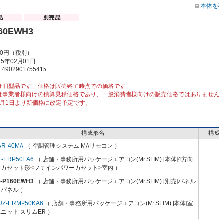
本体を
160EWH3
00円（税別）
5年02月01日
902901755415
は旧型品です。価格は販売終了時点での価格です。
は事業者様向けの積算見積価格であり、一般消費者様向けの販売価格ではありませ
10月1日より新価格に改定予定です。
構成形名
構
AR-40MA
（ 空調管理システム MAリモコン ）
L-ERP50EA6
（ 店舗・事務所用パッケージエアコン(Mr.SLIM) [本体]4方向
井カセット形<ファインパワーカセット>室内 ）
P-P160EWH3
（ 店舗・事務所用パッケージエアコン(Mr.SLIM) [別売]パネル
パネル ）
UZ-ERMP50KA6
（ 店舗・事務所用パッケージエアコン(Mr.SLIM) [本体]室
ニット スリムER ）