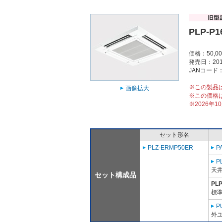
PLP-P
価格：50,0
発売日：201
JANコード：4
※この製品
画像拡大
※この価格
※2026年
セット形名
PLZ-ERMP50ER
P
P
天
セット構成品
PL
標準
P
外ユ