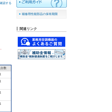
確認する
補修用性能部品の保有期限
関連リンク
ん。
成台数
1
1
1
1