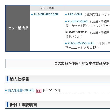
セット形名
PLZ-ERMP50SER
PAR-40MA
（ 空調管理システム
PL-ERP50EA6
（ 店舗・事務所用
天井カセット形<ファインパワーカ
セット構成品
PLP-P160EWH3
（ 店舗・事務所用
標準パネル ）
PUZ-ERMP50SKA6
（ 店舗・事
室外ユニット スリムER ）
この製品を使用可能な本体製品があ
納入仕様書
納入仕様書 (203KB)
[2015/01/21]
据付工事説明書