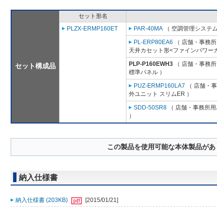
セット形名
PLZX-ERMP160ET
PAR-40MA
（ 空調管理システム
PL-ERP80EA6
（ 店舗・事務所用
天井カセット形<ファインパワーカ
PLP-P160EWH3
（ 店舗・事務所用
セット構成品
標準パネル ）
PUZ-ERMP160LA7
（ 店舗・事務
外ユニット スリムER ）
SDD-50SR8
（ 店舗・事務所用パ
）
この製品を使用可能な本体製品があ
納入仕様書
納入仕様書 (203KB)
[2015/01/21]