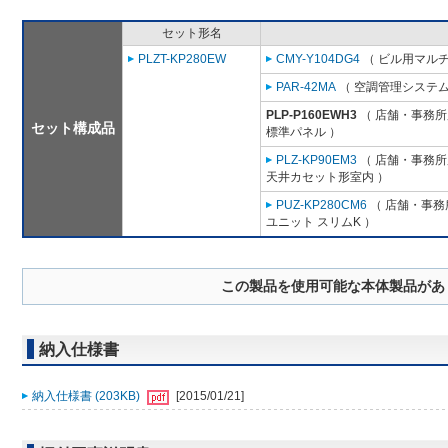
セット形名
PLZT-KP280EW
CMY-Y104DG4
（ ビル用マルチ
PAR-42MA
（ 空調管理システム
PLP-P160EWH3
（ 店舗・事務所用
セット構成品
標準パネル ）
PLZ-KP90EM3
（ 店舗・事務所用
天井カセット形室内 ）
PUZ-KP280CM6
（ 店舗・事務所
ユニット スリムK ）
この製品を使用可能な本体製品があ
納入仕様書
納入仕様書 (203KB)
[2015/01/21]