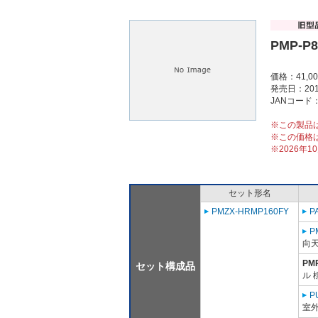
PMP-P
価格：41,0
発売日：201
JANコード：4
※この製品
※この価格
※2026年
セット形名
PMZX-HRMP160FY
P
P
向
PM
セット構成品
ル 
P
室外