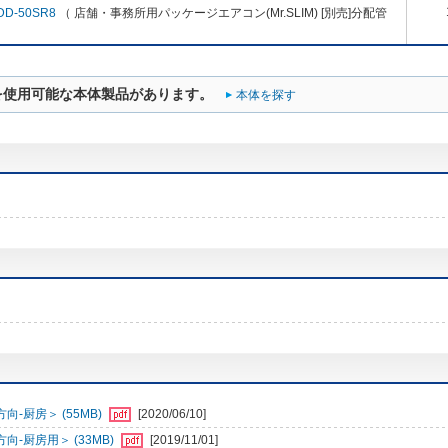
DD-50SR8
（ 店舗・事務所用パッケージエアコン(Mr.SLIM) [別売]分配管
を使用可能な本体製品があります。
本体を探す
-厨房＞ (55MB)
[2020/06/10]
-厨房用＞ (33MB)
[2019/11/01]