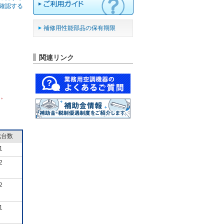
確認する
補修用性能部品の保有期限
関連リンク
ん。
成台数
1
2
2
1