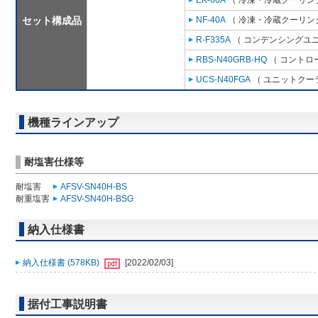
EK-60A
（ 冷凍・冷蔵クーリング
セット構成品
NF-40A
（ 冷凍・冷蔵クーリング
R-F335A
（ コンデンシングユニ
RBS-N40GRB-HQ
（ コントロ
UCS-N40FGA
（ ユニットクーラ
機種ラインアップ
耐塩害仕様等
耐塩害
AFSV-SN40H-BS
耐重塩害
AFSV-SN40H-BSG
納入仕様書
納入仕様書 (578KB)
[2022/02/03]
据付工事説明書