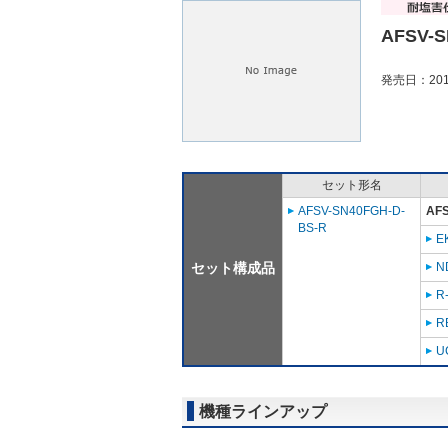
AFSV-S
発売日：201
セット形名
AFSV-SN40FGH-D-
AF
BS-R
E
セット構成品
N
R
R
U
機種ラインアップ