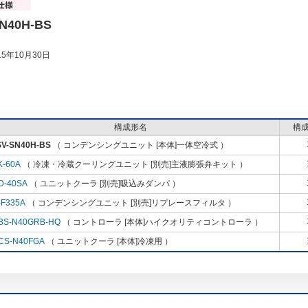
N40H-BS
5年10月30日
構成形名
構
SV-SN40H-BS
（ コンデンシングユニット [本体]一体空冷式 ）
K-60A
（ 冷凍・冷蔵クーリングユニット [別売]主液膨張弁キット ）
D-40SA
（ ユニットクーラ [別売]吸込みダンパ ）
-F335A
（ コンデンシングユニット [別売]リプレースフィルタ ）
BS-N40GRB-HQ
（ コントローラ [本体]ハイクオリティコントローラ ）
CS-N40FGA
（ ユニットクーラ [本体]冷凍用 ）