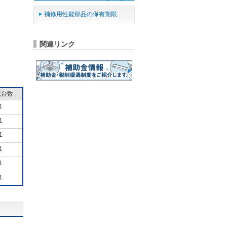
補修用性能部品の保有期限
関連リンク
成台数
1
1
1
1
1
1