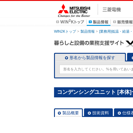
WIN2Kトップ
製品情報
[業務用]低温・給湯
形名から製品情報を探す
コンデンシングユニット [本体]一体
製品概要
技術資料
仕様