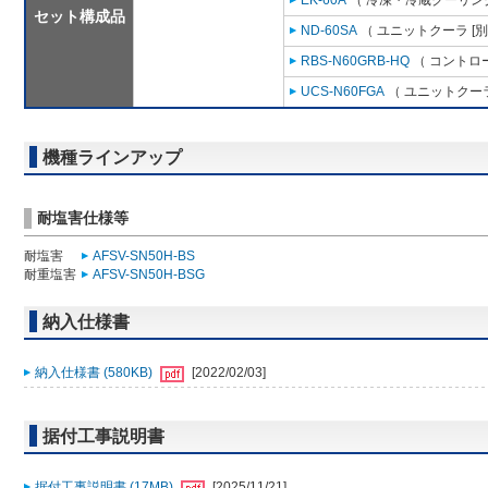
EK-60A
（ 冷凍・冷蔵クーリング
セット構成品
ND-60SA
（ ユニットクーラ [
RBS-N60GRB-HQ
（ コントロ
UCS-N60FGA
（ ユニットクーラ
機種ラインアップ
耐塩害仕様等
耐塩害
AFSV-SN50H-BS
耐重塩害
AFSV-SN50H-BSG
納入仕様書
納入仕様書 (580KB)
[2022/02/03]
据付工事説明書
据付工事説明書 (17MB)
[2025/11/21]