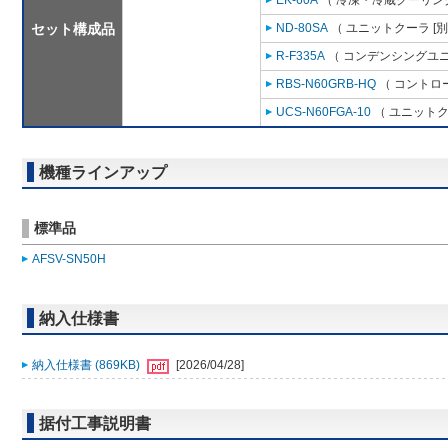
EK-60A
（ 冷凍・冷蔵クーリング
セット構成品
ND-80SA
（ ユニットクーラ [
R-F335A
（ コンデンシングユニ
RBS-N60GRB-HQ
（ コントロ
UCS-N60FGA-10
（ ユニットク
機種ラインアップ
標準品
AFSV-SN50H
納入仕様書
納入仕様書 (869KB)
[2026/04/28]
据付工事説明書