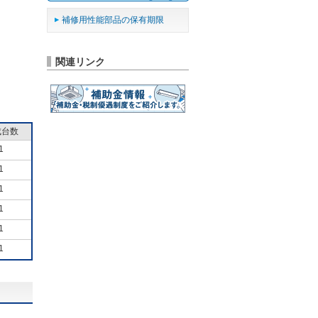
補修用性能部品の保有期限
関連リンク
成台数
1
1
1
1
1
1