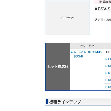
AFSV-S
発売日：201
セット形名
AFSV-SN50FGH-PD-
AF
BSG-R
E
セット構成品
N
R
R
U
機種ラインアップ