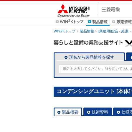
WIN2Kトップ
製品情報
[業務用]低温・給湯
形名から製品情報を探す
コンデンシングユニット [本体]一体
製品概要
技術資料
仕様