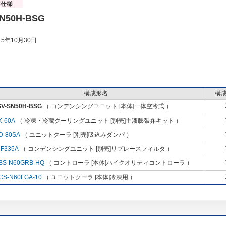
N50H-BSG
5年10月30日
構成形名
構
SV-SN50H-BSG
（ コンデンシングユニット [本体]一体空冷式 ）
K-60A
（ 冷凍・冷蔵クーリングユニット [別売]主液膨張弁キット ）
D-80SA
（ ユニットクーラ [別売]吸込みダンパ ）
-F335A
（ コンデンシングユニット [別売]リプレースフィルタ ）
BS-N60GRB-HQ
（ コントローラ [本体]ハイクオリティコントローラ ）
CS-N60FGA-10
（ ユニットクーラ [本体]冷凍用 ）