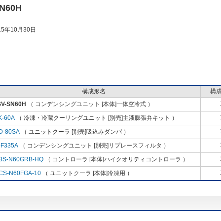
N60H
5年10月30日
構成形名
構
SV-SN60H
（ コンデンシングユニット [本体]一体空冷式 ）
K-60A
（ 冷凍・冷蔵クーリングユニット [別売]主液膨張弁キット ）
D-80SA
（ ユニットクーラ [別売]吸込みダンパ ）
-F335A
（ コンデンシングユニット [別売]リプレースフィルタ ）
BS-N60GRB-HQ
（ コントローラ [本体]ハイクオリティコントローラ ）
CS-N60FGA-10
（ ユニットクーラ [本体]冷凍用 ）