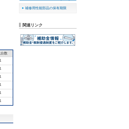
補修用性能部品の保有期限
関連リンク
成台数
1
1
1
1
1
1