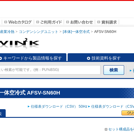
・産業冷熱
コンデンシングユニット
[本体]一体空冷式
AFSV-SN60H
キーワードから製品情報を探す
技術資料を探す
体空冷式 AFSV-SN60H
仕様表ダウンロード（CSV） 50Hz
仕様表ダウンロード（CSV）
表
セット構成品を