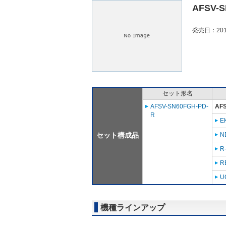
AFSV-S
発売日：201
セット形名
AFSV-SN60FGH-PD-
AF
R
E
セット構成品
N
R
R
U
機種ラインアップ