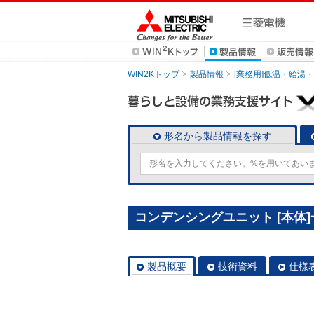
WIN2Kトップ
製品情報
[業務用]低温・給湯
形名から製品情報を探す
コンデンシングユニット [本体]一
製品概要
技術資料
仕様