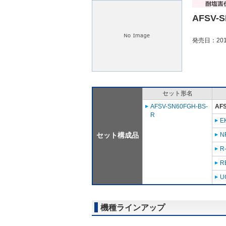
AFSV-S
発売日：201
セット形名
AFSV-SN60FGH-BS-
AF
R
E
セット構成品
N
R
R
U
機種ラインアップ