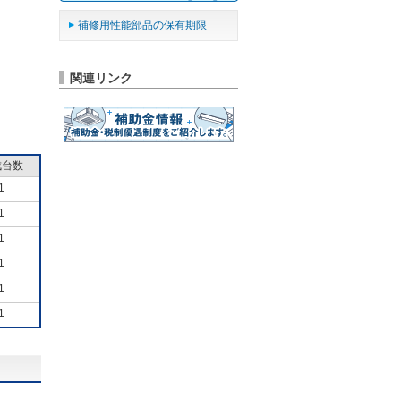
補修用性能部品の保有期限
関連リンク
成台数
1
1
1
1
1
1