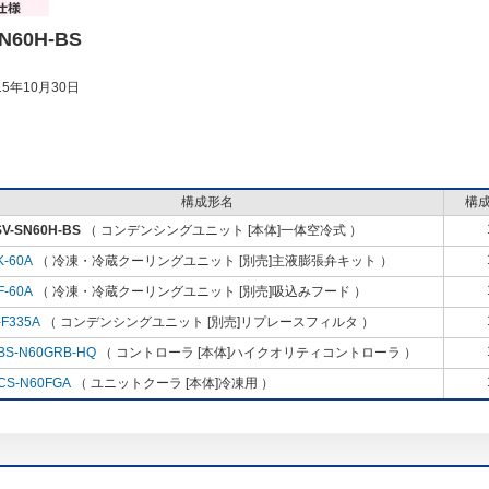
N60H-BS
5年10月30日
構成形名
構
SV-SN60H-BS
（ コンデンシングユニット [本体]一体空冷式 ）
K-60A
（ 冷凍・冷蔵クーリングユニット [別売]主液膨張弁キット ）
F-60A
（ 冷凍・冷蔵クーリングユニット [別売]吸込みフード ）
-F335A
（ コンデンシングユニット [別売]リプレースフィルタ ）
BS-N60GRB-HQ
（ コントローラ [本体]ハイクオリティコントローラ ）
CS-N60FGA
（ ユニットクーラ [本体]冷凍用 ）