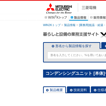
WIN2Kトップ
製品情報
[業務用]低温・給湯
形名から製品情報を探す
コンデンシングユニット [本体]一体
製品概要
技術資料
仕様