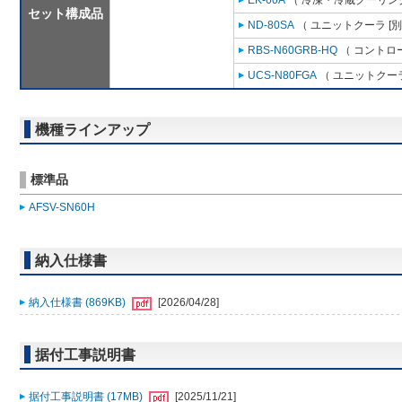
EK-60A
（ 冷凍・冷蔵クーリング
セット構成品
ND-80SA
（ ユニットクーラ [
RBS-N60GRB-HQ
（ コントロ
UCS-N80FGA
（ ユニットクーラ
機種ラインアップ
標準品
AFSV-SN60H
納入仕様書
納入仕様書 (869KB)
[2026/04/28]
据付工事説明書
据付工事説明書 (17MB)
[2025/11/21]