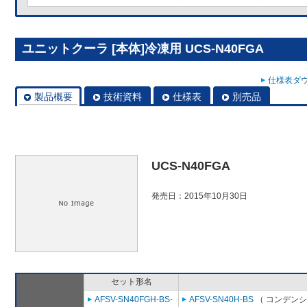
ユニットクーラ [本体]冷凍用 UCS-N40FGA
仕様表ダウ
製品概要
技術資料
仕様表
別売品
UCS-N40FGA
発売日：2015年10月30日
セット形名
AFSV-SN40FGH-BS-
AFSV-SN40H-BS
（ コンデンシ